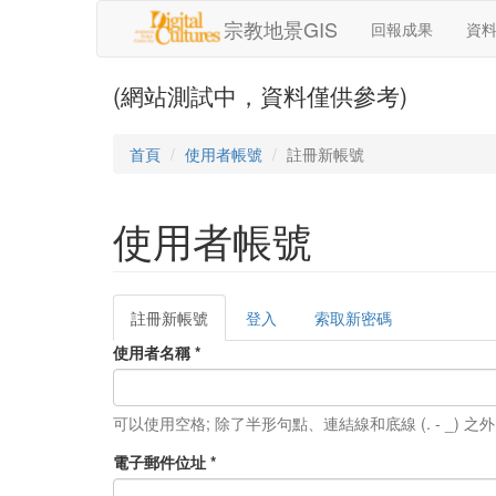
移至主內容
宗教地景GIS
回報成果
資
(網站測試中，資料僅供參考)
首頁
使用者帳號
註冊新帳號
使用者帳號
註冊新帳號
(作
登入
索取新密碼
主要索引標籤
用
使用者名稱
*
中
頁
籤)
可以使用空格; 除了半形句點、連結線和底線 (. - _)
電子郵件位址
*