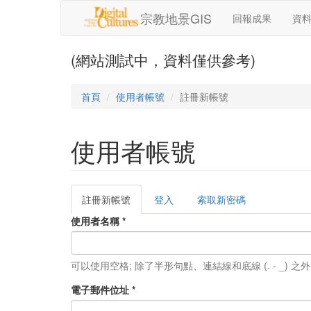
移至主內容
宗教地景GIS
回報成果
資
(網站測試中，資料僅供參考)
首頁
使用者帳號
註冊新帳號
使用者帳號
註冊新帳號
(作
登入
索取新密碼
主要索引標籤
用
使用者名稱
*
中
頁
籤)
可以使用空格; 除了半形句點、連結線和底線 (. - _)
電子郵件位址
*