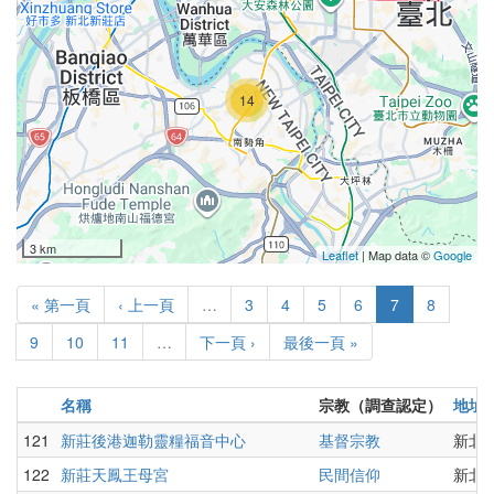
14
3 km
Leaflet
| Map data ©
Google
« 第一頁
‹ 上一頁
…
3
4
5
6
7
8
9
10
11
…
下一頁 ›
最後一頁 »
名稱
宗教（調查認定）
地址
121
新莊後港迦勒靈糧福音中心
基督宗教
新北
122
新莊天鳳王母宮
民間信仰
新北市