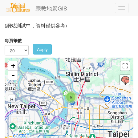
移至主內容
宗教地景GIS
Toggle
navigati
(網站測試中，資料僅供參考)
每頁筆數
Apply
+
-
z12
6
R