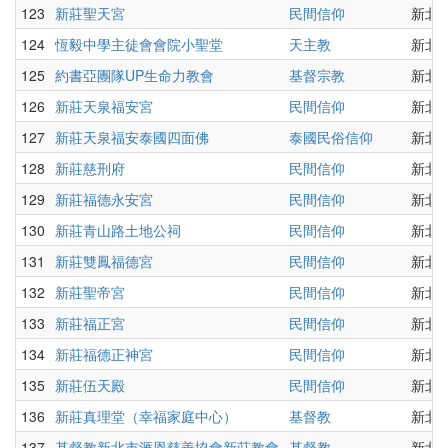
123
新莊聖天宮
民間信仰
新北市
124
恆毅中學主徒會會院小聖堂
天主教
新北
125
約書亞團隊UP生命力教會
基督宗教
新北市
126
新莊天泉福安宮
民間信仰
新北市
127
新莊天泉福安泰國四面佛
泰國民俗信仰
新北
128
新莊慈刑府
民間信仰
新北
129
新莊福德永安宮
民間信仰
新北
130
新莊青山路土地公祠
民間信仰
新北
131
新莊雙鳳福德宮
民間信仰
新北
132
新莊聖帝宮
民間信仰
新北
133
新莊福正宮
民間信仰
新北
134
新莊福德正神宮
民間信仰
新北
135
新莊伍天殿
民間信仰
新北
136
新莊真理堂（幸福家庭中心）
基督教
新北
137
基督教新北市滙恩慈善協會新莊教會
基督教
新北市