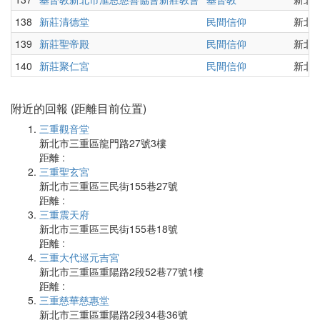
138
新莊清德堂
民間信仰
新北
139
新莊聖帝殿
民間信仰
新北市
140
新莊聚仁宮
民間信仰
新北
附近的回報 (距離目前位置)
三重觀音堂
新北市三重區龍門路27號3樓
距離 :
三重聖玄宮
新北市三重區三民街155巷27號
距離 :
三重震天府
新北市三重區三民街155巷18號
距離 :
三重大代巡元吉宮
新北市三重區重陽路2段52巷77號1樓
距離 :
三重慈華慈惠堂
新北市三重區重陽路2段34巷36號