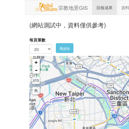
移至主內容
宗教地景GIS
回報成果
資
(網站測試中，資料僅供參考)
每頁筆數
Apply
+
-
z13
R