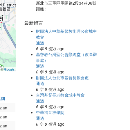
新北市三重區重陽路2段34巷36號
距離 :
最新留言
財團法人中華基督教衛理公會城中
教會
通過
6 年 8 個月
ago
基督教台灣聖公會顯現堂（教區辦
事處）
通過
a ©
Google
6 年 8 個月
ago
財團法人台北市基督徒聚會處
通過
6 年 8 個月
ago
台灣基督長老教會城中教會
名稱
通過
6 年 8 個月
ago
gan
中華福音神學院
gan
通過
6 年 8 個月
ago
gan