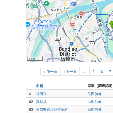

1 km
« 第一頁
‹ 上一頁
…
5
6
7
名稱
宗教（調查認定
161
福興宮
民間信仰
162
真聖堂
民間信仰
163
臺疆樂善壇關聖帝君
民間信仰