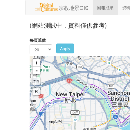
移至主內容
宗教地景GIS
回報成果
資
(網站測試中，資料僅供參考)
每頁筆數
Apply
+
-
z13
R