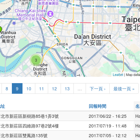

3
Leaflet
| Map dat
8
9
10
11
12
13
…
下一頁 ›
最後一頁 »
地址
回報時間
名
新北市新莊區新樹路85巷1弄3號
2017/06/22 - 16:25
H
新北市新莊區四維路97巷2號4樓
2017/07/19 - 11:48
H
新北市新莊區雙鳳路135號
2017/07/05 - 12:12
H