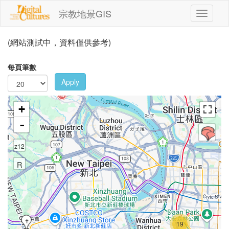
移至主內容
宗教地景GIS
Toggle
navigati
(網站測試中，資料僅供參考)
每頁筆數
Apply
+
-
z12
R
✝️
19