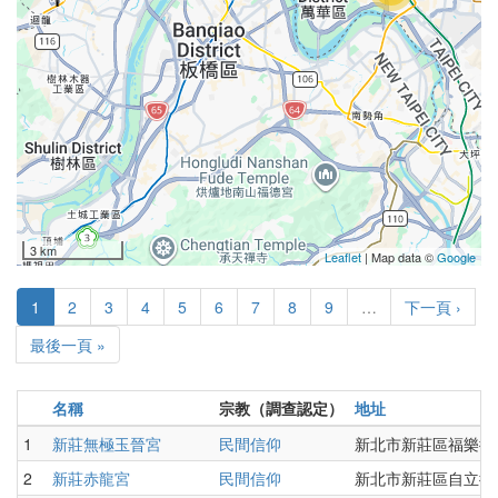
3 km
Leaflet
| Map data ©
Google
1
2
3
4
5
6
7
8
9
…
下一頁 ›
最後一頁 »
名稱
宗教（調查認定）
地址
1
新莊無極玉晉宮
民間信仰
新北市新莊區福樂街8
2
新莊赤龍宮
民間信仰
新北市新莊區自立街2