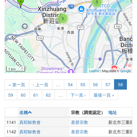
🎇
5
5
1 km
Leaflet
| Map data ©
Google
« 第一頁
‹ 上一頁
…
54
55
56
57
58
59
60
61
62
…
下一頁 ›
最後一頁 »
名稱
宗教（調查認定）
地址
1141
真耶穌教會
基督宗教
新北市三重區文
1142
真耶穌教會
基督宗教
新北市三重區溪