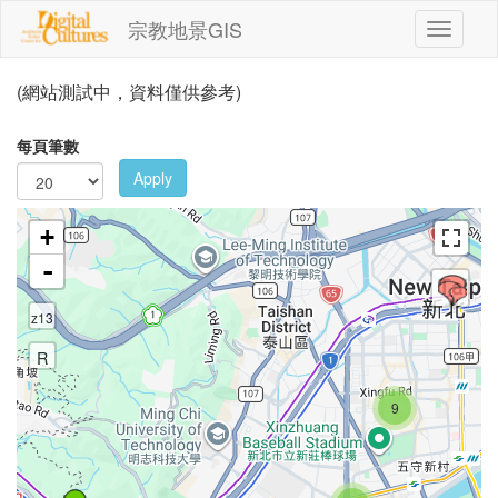
移至主內容
宗教地景GIS
Toggle
navigati
(網站測試中，資料僅供參考)
每頁筆數
Apply
+
-
z13
R
9