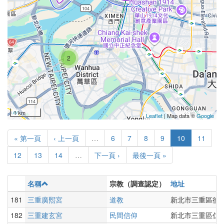
2
1 km
Leaflet
| Map data ©
Google
« 第一頁
‹ 上一頁
…
6
7
8
9
10
11
12
13
14
…
下一頁 ›
最後一頁 »
名稱
宗教（調查認定）
地址
181
三重廣熙宮
道教
新北市三重區後竹
182
三重建玄宮
民間信仰
新北市三重區仁愛