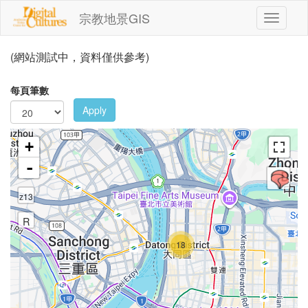
移至主內容
宗教地景GIS
Toggle
navigati
(網站測試中，資料僅供參考)
每頁筆數
Apply
+
-
z13
R
18