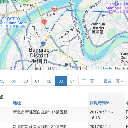
Leaflet
| Map dat
58
59
60
61
62
63
64
下一頁 ›
最後一頁 »
認
地址
回報時間
新北市新莊區自立街115號五樓
2017/05/11 -
16:13
新北市新莊區天祥街120巷2號
2017/05/11 -