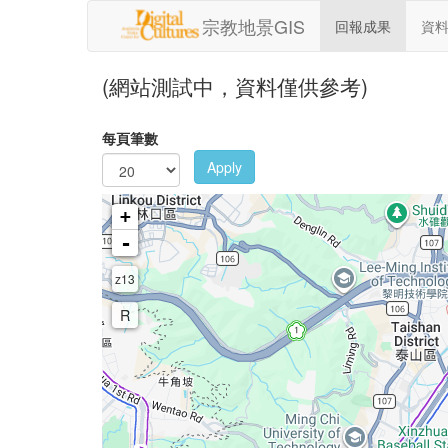
移至主內容
宗教地景GIS
回報成果
資
(網站測試中，資料僅供參考)
每頁筆數
Apply
+
-
z13
R