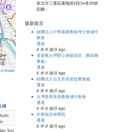
新北市三重區重陽路2段34巷36號
距離 :
最新留言
財團法人中華基督教衛理公會城中
教會
通過
6 年 8 個月
ago
基督教台灣聖公會顯現堂（教區辦
事處）
通過
a ©
Google
6 年 8 個月
ago
財團法人台北市基督徒聚會處
通過
6 年 8 個月
ago
台灣基督長老教會城中教會
通過
名稱
6 年 8 個月
ago
中華福音神學院
Ruxin
通過
Su
6 年 8 個月
ago
Hao Yun