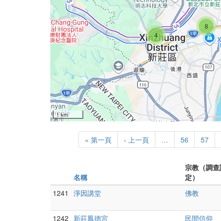
8
4
1 km
« 第一頁
‹ 上一頁
…
56
57
宗教（調查
名稱
定）
1241
淨因講堂
佛教
1242
新莊鳳德宮
民間信仰