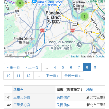
8
2
3 km
Leaflet
| Map data ©
Google
« 第一頁
‹ 上一頁
…
4
5
6
7
8
9
10
11
12
…
下一頁 ›
最後一頁 »
名稱
宗教（調查認定）
地址
141
三重天師府
民間信仰
新北市三重區仁
142
三重天心宮
民間信仰
新北市三重區忠