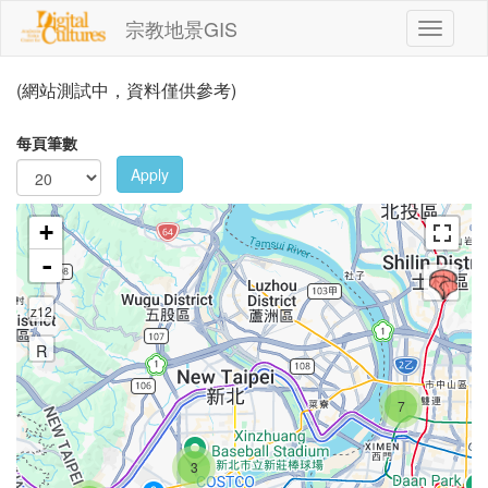
移至主內容
宗教地景GIS
Toggle
navigati
(網站測試中，資料僅供參考)
每頁筆數
Apply
+
-
z12
R
7
3