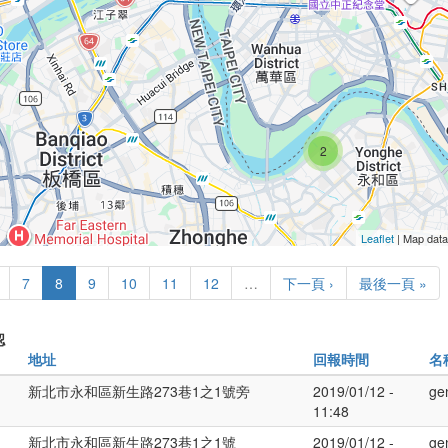
2
Leaflet
| Map dat
7
8
9
10
11
12
…
下一頁 ›
最後一頁 »
認
地址
回報時間
名
新北市永和區新生路273巷1之1號旁
2019/01/12 -
ge
11:48
新北市永和區新生路273巷1之1號
2019/01/12 -
ge