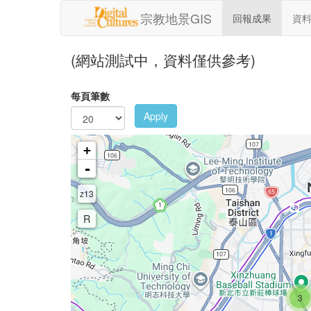
移至主內容
宗教地景GIS
回報成果
資
(網站測試中，資料僅供參考)
每頁筆數
Apply
+
-
z13
R
3