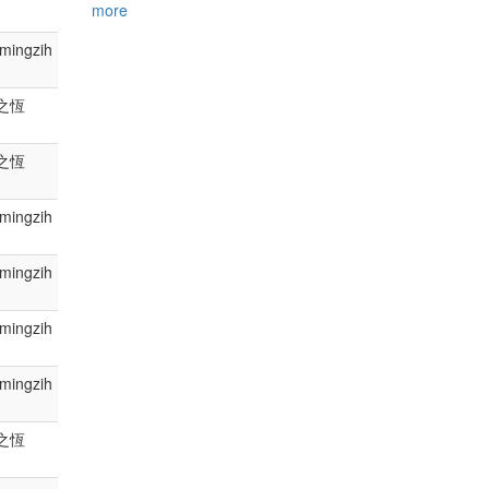
more
mingzih
之恆
之恆
mingzih
mingzih
mingzih
mingzih
之恆