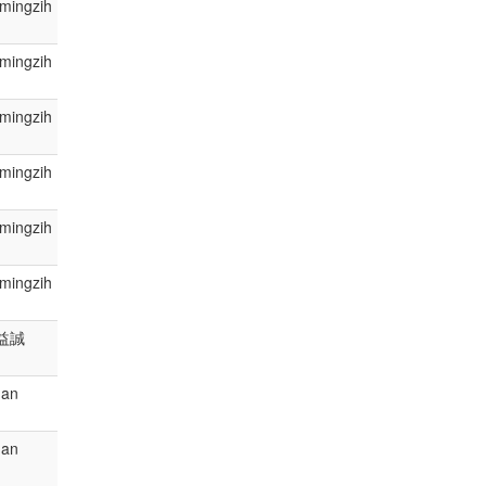
mingzih
mingzih
mingzih
mingzih
mingzih
mingzih
益誠
an
an