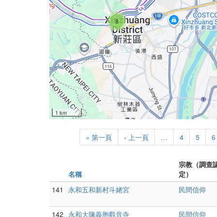
8
1 km
« 第一頁
‹ 上一頁
…
4
5
6
宗教（調查
名稱
定）
141
永和五和新村斗姥宮
民間信仰
142
永和大陳義胞觀音寺
民間信仰