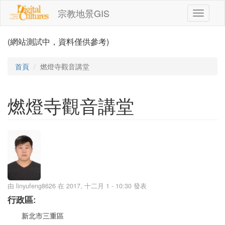
移至主內容
宗教地景GIS
Toggle
navigati
(網站測試中，資料僅供參考)
首頁
燃燈寺觀音講堂
燃燈寺觀音講堂
由
linyufeng8626
在 2017, 十二月 1 - 10:30 發表
行政區:
新北市三重區