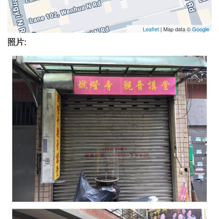
Leaflet
| Map data ©
Google
照片: