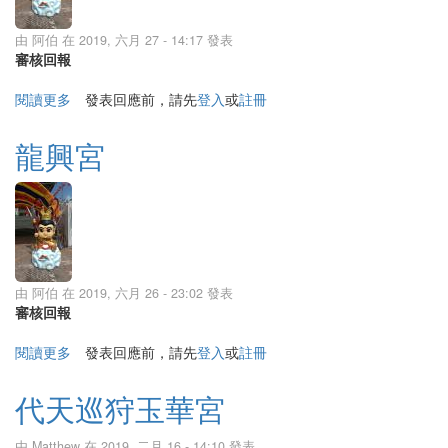
由
阿伯
在 2019, 六月 27 - 14:17 發表
審核回報
閱讀更多
關於台北正心宮
發表回應前，請先
登入
或
註冊
龍興宮
由
阿伯
在 2019, 六月 26 - 23:02 發表
審核回報
閱讀更多
關於龍興宮
發表回應前，請先
登入
或
註冊
代天巡狩玉華宮
由
Matthew
在 2019, 二月 16 - 14:10 發表