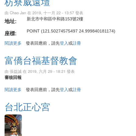
枋寮威遠壇
由
Chao Jan
在 2019, 十一月 22 - 13:57 發表
新北市中和區中和路153號2樓
地址:
POINT (121.50274575497 24.999840181174)
座標:
閱讀更多
關於枋寮威遠壇
發表回應前，請先
登入
或
註冊
富僑台福基督教會
由
張益誠
在 2019, 六月 29 - 18:21 發表
審核回報
閱讀更多
關於富僑台福基督教會
發表回應前，請先
登入
或
註冊
台北正心宮