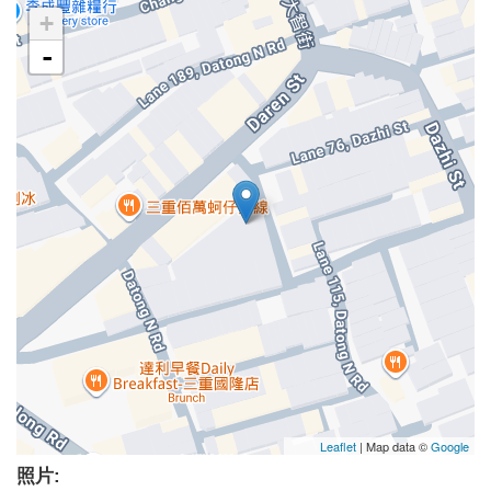
+
-
Leaflet
| Map data ©
Google
照片: