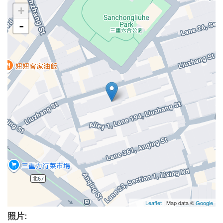
+
-
Leaflet
| Map data ©
Google
照片: