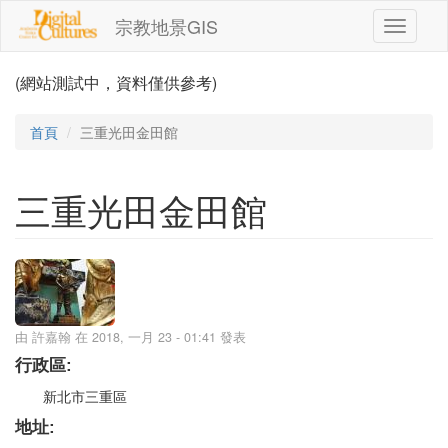
移至主內容
宗教地景GIS
Toggle
navigati
(網站測試中，資料僅供參考)
首頁
三重光田金田館
三重光田金田館
由
許嘉翰
在 2018, 一月 23 - 01:41 發表
行政區:
新北市三重區
地址: