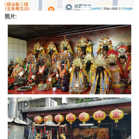
Leaflet
| Map data ©
Google
照片: