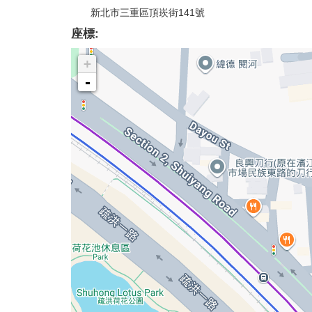
新北市三重區頂崁街141號
座標:
+
-