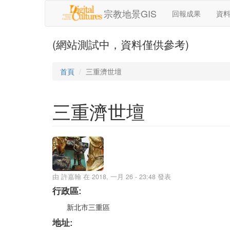
移至主內容
宗教地景GIS
回報成果
資
(網站測試中，資料僅供參考)
首頁
三重濟世壇
三重濟世壇
由
許嘉翰
在 2018, 一月 26 - 23:48 發表
行政區:
新北市三重區
地址: