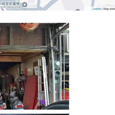
Leaflet
| Map dat