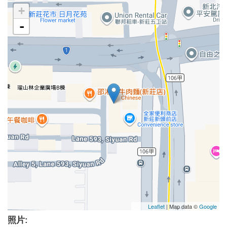
+
-
Leaflet
| Map data ©
Google
照片: