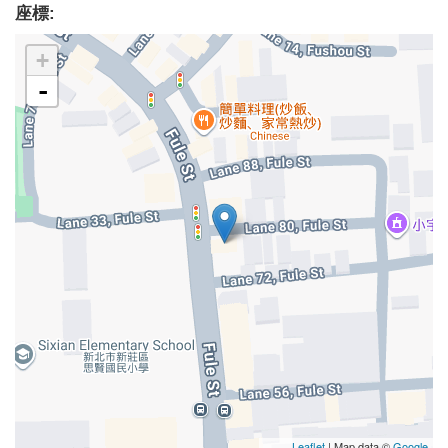
座標:
+
-
Leaflet
| Map data ©
Google