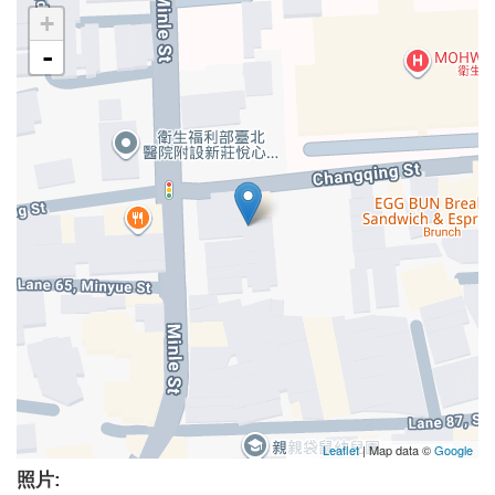
+
-
Leaflet
| Map data ©
Google
照片: