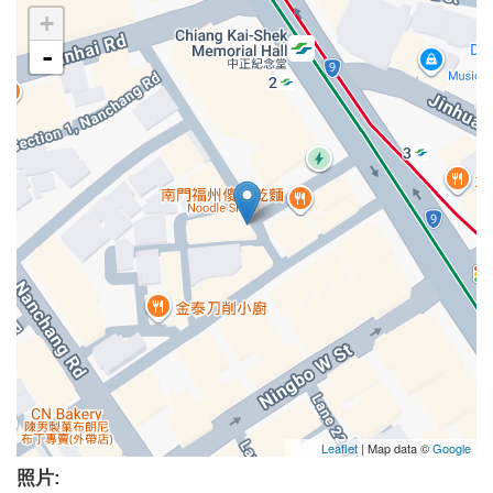
+
-
Leaflet
| Map data ©
Google
照片: