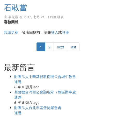
石敢當
由
魯蛇龜
在 2017, 七月 21 - 11:03 發表
審核回報
閱讀更多
關於石敢當
發表回應前，請先
登入
或
註冊
1
2
next
last
最新留言
財團法人中華基督教衛理公會城中教會
通過
6 年 8 個月
ago
基督教台灣聖公會顯現堂（教區辦事處）
通過
6 年 8 個月
ago
財團法人台北市基督徒聚會處
通過