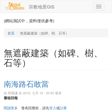
移至主內容
宗教地景GIS
Toggle
navigati
(網站測試中，資料僅供參考)
首頁
無遮蔽建築（如碑、樹、石等）
無遮蔽建築（如碑、樹、
石等）
南海路石敢當
由
郭懷謙
在 2019, 七月 19 - 20:50 發表
審核回報
閱讀更多
關於南海路石敢當
發表回應前，請先
登入
或
註冊