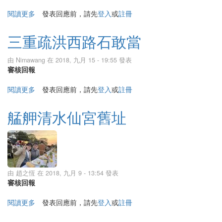
閱讀更多
關於新北市新莊區生命紀念館福德正神
發表回應前，請先
登入
或
註冊
三重疏洪西路石敢當
由
Nimawang
在 2018, 九月 15 - 19:55 發表
審核回報
閱讀更多
關於三重疏洪西路石敢當
發表回應前，請先
登入
或
註冊
艋舺清水仙宮舊址
由
趙之恆
在 2018, 九月 9 - 13:54 發表
審核回報
閱讀更多
關於艋舺清水仙宮舊址
發表回應前，請先
登入
或
註冊