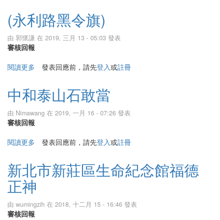
(永利路黑令旗)
由
郭懷謙
在 2019, 三月 13 - 05:03 發表
審核回報
閱讀更多
關於(永利路黑令旗)
發表回應前，請先
登入
或
註冊
中和泰山石敢當
由
Nimawang
在 2019, 一月 16 - 07:26 發表
審核回報
閱讀更多
關於中和泰山石敢當
發表回應前，請先
登入
或
註冊
新北市新莊區生命紀念館福德
正神
由
wumingzih
在 2018, 十二月 15 - 16:46 發表
審核回報