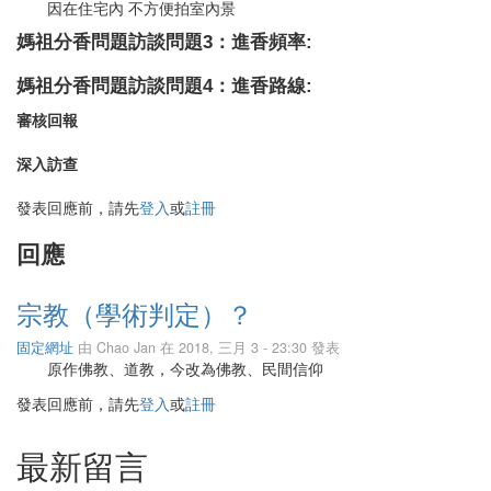
因在住宅內 不方便拍室內景
媽祖分香問題訪談問題3：進香頻率:
媽祖分香問題訪談問題4：進香路線:
審核回報
深入訪查
發表回應前，請先
登入
或
註冊
回應
宗教（學術判定）？
固定網址
由
Chao Jan
在 2018, 三月 3 - 23:30 發表
原作佛教、道教，今改為佛教、民間信仰
發表回應前，請先
登入
或
註冊
最新留言