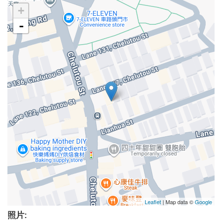
+
-
Leaflet
| Map data ©
Google
照片: