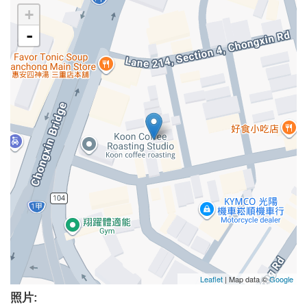
+
-
Leaflet
| Map data ©
Google
照片: