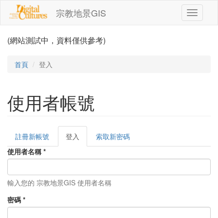
移至主內容
宗教地景GIS
Toggle
navigati
(網站測試中，資料僅供參考)
首頁
登入
使用者帳號
註冊新帳號
登入
(作
索取新密碼
主要索引標籤
用
使用者名稱
*
中
頁
籤)
輸入您的 宗教地景GIS 使用者名稱
密碼
*