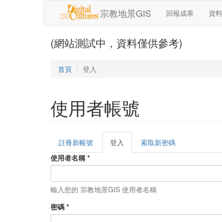
移至主內容
宗教地景GIS
回報成果
資
(網站測試中，資料僅供參考)
首頁
登入
使用者帳號
註冊新帳號
登入
(作
索取新密碼
主要索引標籤
用
使用者名稱
*
中
頁
籤)
輸入您的 宗教地景GIS 使用者名稱
密碼
*