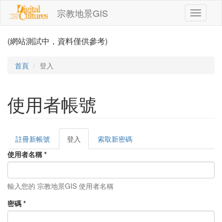
移至主內容
宗教地景GIS
Toggle
navigati
(網站測試中，資料僅供參考)
首頁
登入
使用者帳號
註冊新帳號
登入
(作
索取新密碼
主要索引標籤
用
使用者名稱
*
中
頁
籤)
輸入您的 宗教地景GIS 使用者名稱
密碼
*