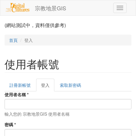
移至主內容
宗教地景GIS
Toggle
navigati
(網站測試中，資料僅供參考)
首頁
登入
使用者帳號
註冊新帳號
登入
(作
索取新密碼
主要索引標籤
用
使用者名稱
*
中
頁
籤)
輸入您的 宗教地景GIS 使用者名稱
密碼
*