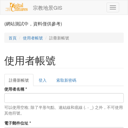
移至主內容
宗教地景GIS
Toggle
navigati
(網站測試中，資料僅供參考)
首頁
使用者帳號
註冊新帳號
使用者帳號
註冊新帳號
(作
登入
索取新密碼
主要索引標籤
用
使用者名稱
*
中
頁
籤)
可以使用空格; 除了半形句點、連結線和底線 (. - _) 之外，不可使用
其他符號。
電子郵件位址
*