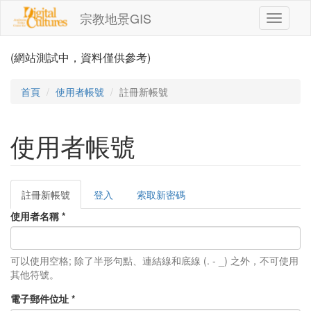
移至主內容
宗教地景GIS
Toggle
navigati
(網站測試中，資料僅供參考)
首頁
使用者帳號
註冊新帳號
使用者帳號
註冊新帳號
(作
登入
索取新密碼
主要索引標籤
用
使用者名稱
*
中
頁
籤)
可以使用空格; 除了半形句點、連結線和底線 (. - _) 之外，不可使用
其他符號。
電子郵件位址
*