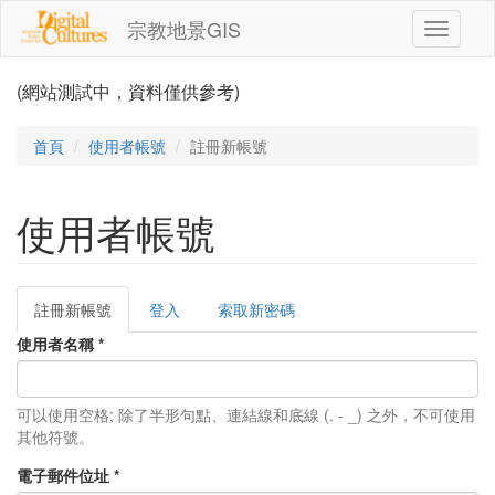
移至主內容
宗教地景GIS
Toggle
navigati
(網站測試中，資料僅供參考)
首頁
使用者帳號
註冊新帳號
使用者帳號
註冊新帳號
(作
登入
索取新密碼
主要索引標籤
用
使用者名稱
*
中
頁
籤)
可以使用空格; 除了半形句點、連結線和底線 (. - _) 之外，不可使用
其他符號。
電子郵件位址
*