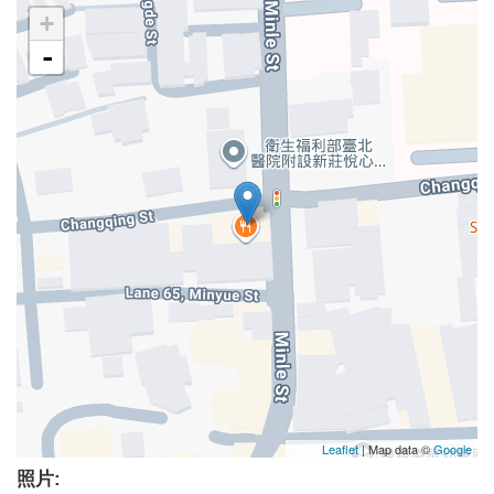
+
-
Leaflet
| Map data ©
Google
照片: