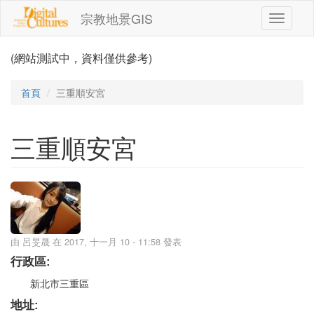
移至主內容
宗教地景GIS
Toggle
navigati
(網站測試中，資料僅供參考)
首頁
三重順安宮
三重順安宮
由
呂旻晟
在 2017, 十一月 10 - 11:58 發表
行政區:
新北市三重區
地址: