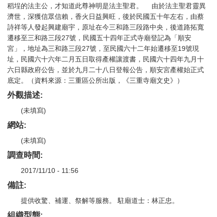
稻埕的法主公，才知道此尊神明是法主聖君。 由於法主聖君靈異
濟世，深獲信眾信賴，香火日益興旺，後於民國五十年左右，由蔡
詩祥等人發起興建廟宇，原址在今三和路三段路中央，後道路拓寬
遷移至三和路三段27號，民國五十四年正式寺廟登記為「順安
宮」，地址為三和路三段27號，至民國六十二年始遷移至19號現
址，民國六十六年二月五日取得產權讓渡書，民國六十四年九月十
六日縣政府公告，並於九月二十八日登報公告，順安宮產權始正式
底定。（資料來源：三重區公所出版，《三重寺廟文史》）
外觀描述:
(未填寫)
網站:
(未填寫)
調查時間:
2017/11/10 - 11:56
備註:
提供收驚、補運、祭解等服務。 駐廟道士：林正忠。
組織型態: