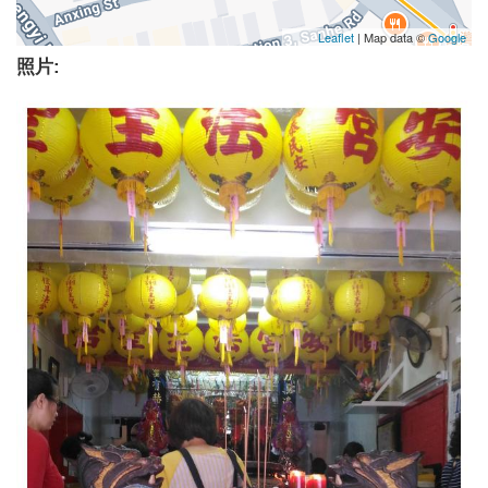
Leaflet
| Map data ©
Google
照片: