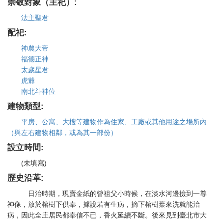
崇敬對象（主祀）:
法主聖君
配祀:
神農大帝
福德正神
太歲星君
虎爺
南北斗神位
建物類型:
平房、公寓、大樓等建物作為住家、工廠或其他用途之場所內
（與左右建物相鄰，或為其一部份）
設立時間:
(未填寫)
歷史沿革:
日治時期，現賣金紙的曾祖父小時候，在淡水河邊撿到一尊
神像，放於榕樹下供奉，據說若有生病，摘下榕樹葉來洗就能治
病，因此全庄居民都奉信不已，香火延續不斷。後來見到臺北市大