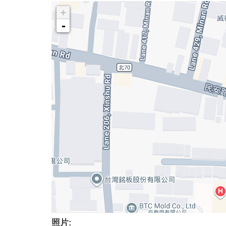
+
-
照片: