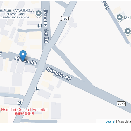
Leaflet
| Map dat