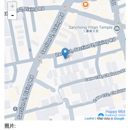
+
-
Leaflet
| Map data ©
Google
照片: