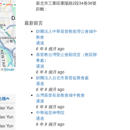
新北市三重區重陽路2段34巷36號
距離 :
最新留言
財團法人中華基督教衛理公會城中
教會
通過
6 年 8 個月
ago
基督教台灣聖公會顯現堂（教區辦
事處）
通過
a ©
Google
6 年 8 個月
ago
財團法人台北市基督徒聚會處
通過
6 年 8 個月
ago
台灣基督長老教會城中教會
名稱
通過
6 年 8 個月
ago
ao Yun
中華福音神學院
ao Yun
通過
6 年 8 個月
ago
ao Yun