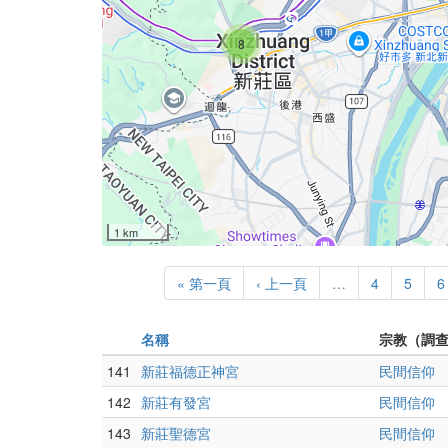
8
1 km
« 第一頁
‹ 上一頁
…
4
5
6
名稱
宗教（調
141
新莊福德正神宮
民間信仰
142
新莊有發宮
民間信仰
143
新莊聖德宮
民間信仰