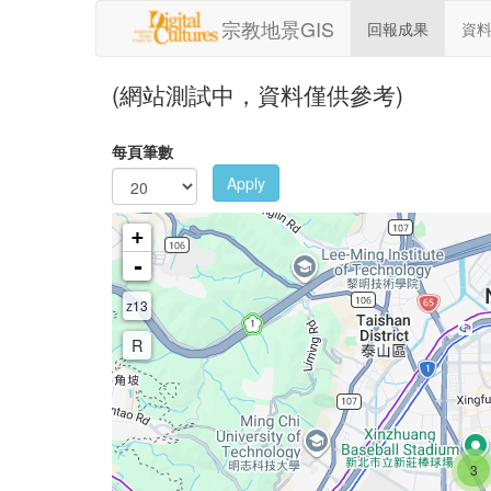
移至主內容
宗教地景GIS
回報成果
資
(網站測試中，資料僅供參考)
每頁筆數
Apply
+
-
z13
R
3