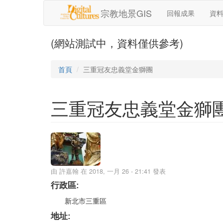
移至主內容
宗教地景GIS
回報成果
資
(網站測試中，資料僅供參考)
首頁
三重冠友忠義堂金獅團
三重冠友忠義堂金獅
由
許嘉翰
在 2018, 一月 26 - 21:41 發表
行政區:
新北市三重區
地址: